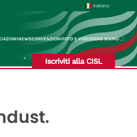
Italiano
▼
IAZIONI
NEWS
CONVENZIONI
FOTO E VIDEO
DOVE SIAMO
Iscriviti alla CISL
indust.