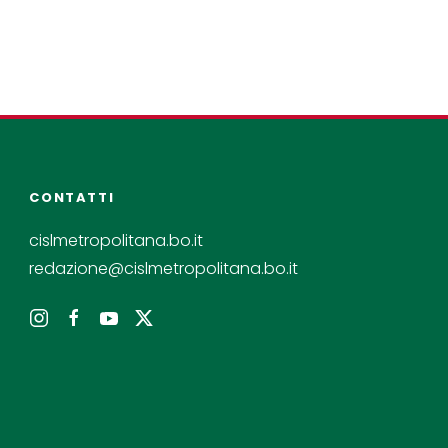
CONTATTI
cislmetropolitana.bo.it
redazione@cislmetropolitana.bo.it