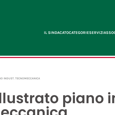
IL SINDACATO
CATEGORIE
SERVIZI
ASSOC
ANO INDUST. TECNOMECCANICA
illustrato piano 
eccanica