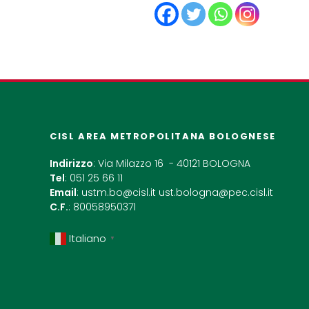
CISL AREA METROPOLITANA BOLOGNESE
Indirizzo
: Via Milazzo 16 - 40121 BOLOGNA
Tel
: 051 25 66 11
Email
:
ustm.bo@cisl.it
ust.bologna@pec.cisl.it
C.F.
: 80058950371
Italiano
▼