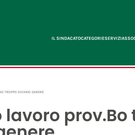
IL SINDACATO
CATEGORIE
SERVIZI
ASSOC
BO TROPPO DIVARIO GENERE
 lavoro prov.Bo
 genere