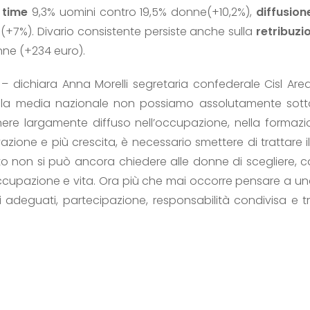
 time
9,3% uomini contro 19,5% donne(+10,2%),
diffusion
+7%). Divario consistente persiste anche sulla
retribuzi
nne (+234 euro).
 – dichiara Anna Morelli segretaria confederale Cisl A
o alla media nazionale non possiamo assolutamente sot
ere largamente diffuso nell’occupazione, nella formazion
zione e più crescita, è necessario smettere di trattare 
o non si può ancora chiedere alle donne di scegliere,
occupazione e vita. Ora più che mai occorre pensare a u
izi adeguati, partecipazione, responsabilità condivisa e t