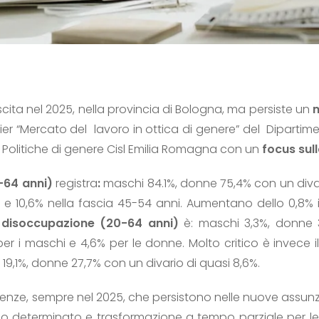
cita nel 2025, nella provincia di Bologna, ma persiste un
m
r “Mercato del lavoro in ottica di genere” del Dipartime
Politiche di genere Cisl Emilia Romagna con un
focus sul
-64 anni)
registra
:
maschi 84.1%, donne 75,4% con un divar
ni e 10,6% nella fascia 45-54 anni. Aumentano dello 0,8%
 disoccupazione (20-64 anni)
è: maschi 3,3%, donne 3
per i maschi e 4,6% per le donne. Molto critico è invece i
,1%, donne 27,7% con un divario di quasi 8,6%.
nze, sempre nel 2025, che persistono nelle nuove assunz
po determinato e trasformazione a tempo parziale per l