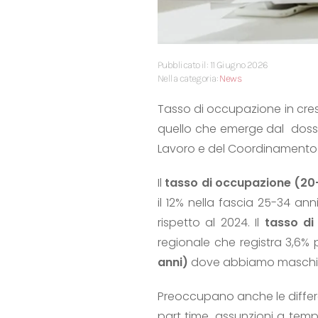
Pubblicato il: 11 Giugno 2026
Nella categoria:
News
Tasso di occupazione in cres
quello che emerge dal dossie
Lavoro e del Coordinamento 
Il
tasso di occupazione (20
il 12% nella fascia 25-34 an
rispetto al 2024. Il
tasso di
regionale che registra 3,6% 
anni)
dove abbiamo maschi 19
Preoccupano anche le differe
part time, assunzioni a tem