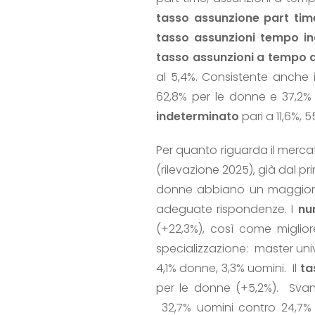
tasso assunzione part ti
tasso assunzioni tempo i
tasso assunzioni a tempo 
al 5,4%. Consistente anche 
62,8% per le donne e 37,2% 
indeterminato
pari a 11,6%, 
Per quanto riguarda il mercat
(rilevazione 2025), già dal
donne abbiano un maggior s
adeguate rispondenze. I
nu
(+22,3%), così come miglio
specializzazione: master unive
4,1% donne, 3,3% uomini. Il
ta
per le donne (+5,2%). Svan
32,7% uomini contro 24,7