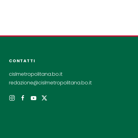
CONTATTI
cislmetropolitana.bo.it
redazione@cislmetropolitana.bo.it