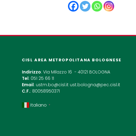
CISL AREA METROPOLITANA BOLOGNESE
Indirizzo
: Via Milazzo 16 - 40121 BOLOGNA
Tel
: 051 25 66 11
Email
:
ustm.bo@cisl.it
ust.bologna@pec.cisl.it
C.F.
: 80058950371
Italiano
▼