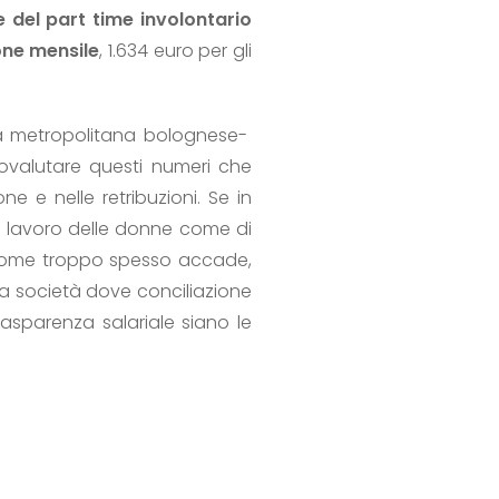
e del part time involontario
one mensile
, 1.634 euro per gli
rea metropolitana bolognese-
tovalutare questi numeri che
e e nelle retribuzioni. Se in
il lavoro delle donne come di
 come troppo spesso accade,
na società dove conciliazione
rasparenza salariale siano le