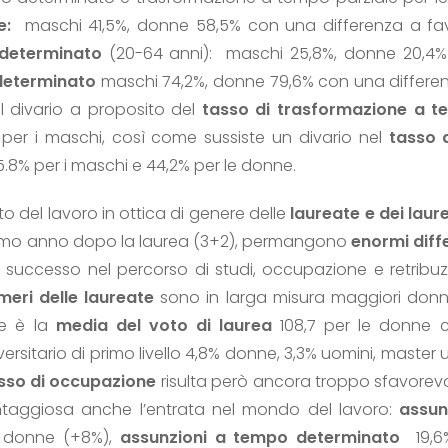
me:
maschi 41,5%, donne 58,5% con una differenza a fav
ndeterminato
(20-64 anni): maschi 25,8%, donne 20,4% c
determinato
maschi 74,2%, donne 79,6% con una differen
il divario a proposito del
tasso di trasformazione a t
per i maschi, così come sussiste un divario nel
tasso 
55.8% per i maschi e 44,2% per le donne.
o del lavoro in ottica di genere delle
laureate e dei laure
 primo anno dopo la laurea (3+2), permangono
enormi diff
uccesso nel percorso di studi, occupazione e retribuz
meri delle laureate
sono in larga misura maggiori donn
re è la
media del voto di laurea
108,7 per le donne c
rsitario di primo livello 4,8% donne, 3,3% uomini, master u
sso di occupazione
risulta però ancora troppo sfavorevo
taggiosa anche l’entrata nel mondo del lavoro:
assun
% donne (+8%),
assunzioni a tempo determinato
19,6%