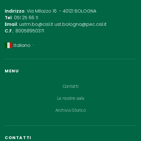
Indirizzo
: Via Milazzo 16 - 40121 BOLOGNA
Tel
: 051 25 66 11
Email
:
ustm.bo@cisl.it
ust.bologna@pec.cisl.it
C.F.
: 80058950371
Italiano
▼
MENU
Contatti
Le nostre sale
Archivio Storico
CONTATTI