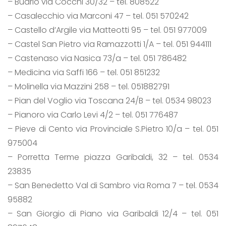
– Budrio via Cocchi 30/32 – tel. 808522
– Casalecchio via Marconi 47 – tel. 051 570242
– Castello d’Argile via Matteotti 95 – tel. 051 977009
– Castel San Pietro via Ramazzotti 1/A – tel. 051 944111
– Castenaso via Nasica 73/a – tel. 051 786482
– Medicina via Saffi 166 – tel. 051 851232
– Molinella via Mazzini 258 – tel. 051882791
– Pian del Voglio via Toscana 24/B – tel. 0534 98023
– Pianoro via Carlo Levi 4/2 – tel. 051 776487
– Pieve di Cento via Provinciale S.Pietro 10/a – tel. 051
975004
– Porretta Terme piazza Garibaldi, 32 – tel. 0534
23835
– San Benedetto Val di Sambro via Roma 7 – tel. 0534
95882
– San Giorgio di Piano via Garibaldi 12/4 – tel. 051