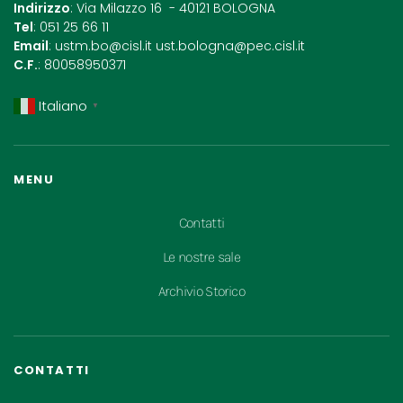
Indirizzo
: Via Milazzo 16 - 40121 BOLOGNA
Tel
: 051 25 66 11
Email
:
ustm.bo@cisl.it
ust.bologna@pec.cisl.it
C.F.
: 80058950371
Italiano
▼
MENU
Contatti
Le nostre sale
Archivio Storico
CONTATTI