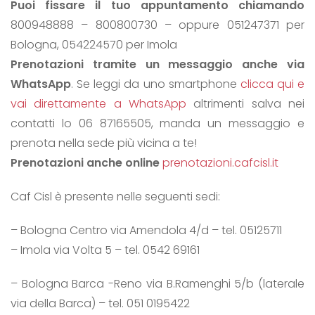
Puoi fissare il tuo appuntamento chiamando
800948888 – 800800730 – oppure 051247371 per
Bologna, 054224570 per Imola
Prenotazioni tramite un messaggio anche via
WhatsApp
. Se leggi da uno smartphone
clicca qui e
vai direttamente a WhatsApp
altrimenti salva nei
contatti lo 06 87165505, manda un messaggio e
prenota nella sede più vicina a te!
Prenotazioni anche online
prenotazioni.cafcisl.it
Caf Cisl è presente nelle seguenti sedi:
– Bologna Centro via Amendola 4/d – tel. 05125711
– Imola via Volta 5 – tel. 0542 69161
– Bologna Barca -Reno via B.Ramenghi 5/b (laterale
via della Barca) – tel. 051 0195422