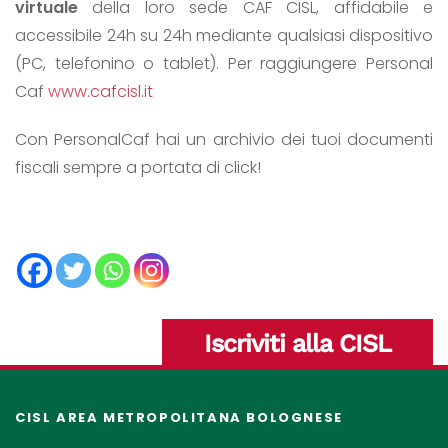
virtuale
della loro sede CAF CISL, affidabile e
accessibile 24h su 24h mediante qualsiasi dispositivo
(PC, telefonino o tablet). Per raggiungere Personal
Caf
www.cafcisl.it
Con PersonalCaf hai un archivio dei tuoi documenti
fiscali sempre a portata di click!
Iscriviti alla CISL
CISL AREA METROPOLITANA BOLOGNESE