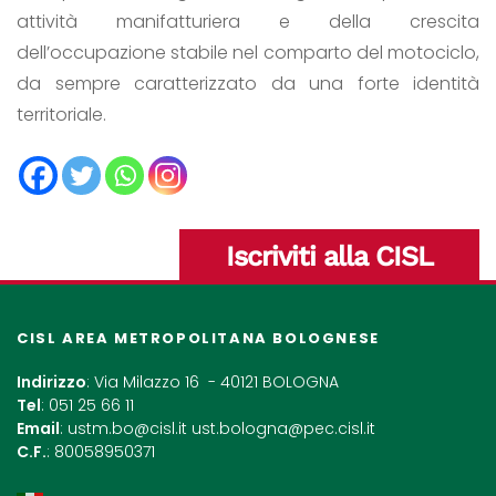
attività manifatturiera e della crescita
dell’occupazione stabile nel comparto del motociclo,
da sempre caratterizzato da una forte identità
territoriale.
Iscriviti alla CISL
CISL AREA METROPOLITANA BOLOGNESE
Indirizzo
: Via Milazzo 16 - 40121 BOLOGNA
Tel
: 051 25 66 11
Email
:
ustm.bo@cisl.it
ust.bologna@pec.cisl.it
C.F.
: 80058950371