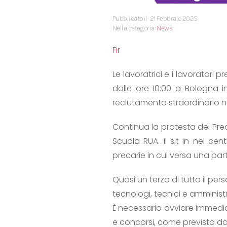
Pubblicato il: 21 Febbraio 2025
Nella categoria:
News
Fir
Le lavoratrici e i lavoratori
dalle ore 10:00 a Bologna i
reclutamento straordinario ne
Continua la protesta dei Preca
Scuola RUA. Il sit in nel ce
precarie in cui versa una part
Quasi un terzo di tutto il pers
tecnologi, tecnici e amminist
È necessario avviare immedia
e concorsi, come previsto dal