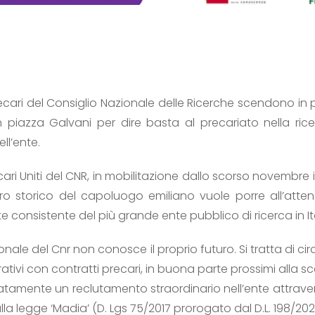
 precari del Consiglio Nazionale delle Ricerche scendono 
n piazza Galvani per dire basta al precariato nella rice
ll’ente.
ri Uniti del CNR, in mobilitazione dallo scorso novembre ins
ntro storico del capoluogo emiliano vuole porre all’atte
e consistente del più grande ente pubblico di ricerca in Ita
onale del Cnr non conosce il proprio futuro. Si tratta di cir
rativi con contratti precari, in buona parte prossimi alla 
tamente un reclutamento straordinario nell’ente attravers
la legge ‘Madia’ (D. Lgs 75/2017 prorogato dal D.L. 198/202