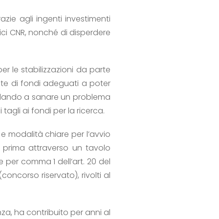
azie agli ingenti investimenti
trici CNR, nonché di disperdere
per le stabilizzazioni da parte
nte di fondi adeguati a poter
 andando a sanare un problema
tagli ai fondi per la ricerca.
i e modalità chiare per l’avvio
o prima attraverso un tavolo
e per comma 1 dell’art. 20 del
oncorso riservato), rivolti al
za, ha contribuito per anni al