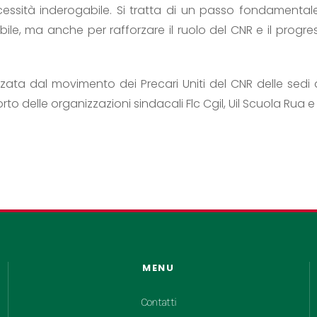
cessità inderogabile. Si tratta di un passo fondamental
ile, ma anche per rafforzare il ruolo del CNR e il progre
zata dal movimento dei Precari Uniti del CNR delle sedi
 delle organizzazioni sindacali Flc Cgil, Uil Scuola Rua e Fi
MENU
Contatti