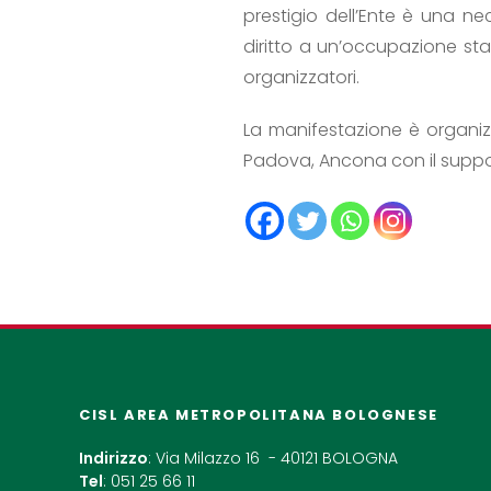
prestigio dell’Ente è una ne
diritto a un’occupazione stab
organizzatori.
La manifestazione è organiz
Padova, Ancona con il supporto
CISL AREA METROPOLITANA BOLOGNESE
Indirizzo
: Via Milazzo 16 - 40121 BOLOGNA
Tel
: 051 25 66 11