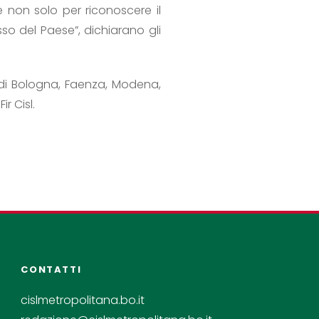
e non solo per riconoscere il
sso del Paese”, dichiarano gli
 di Bologna, Faenza, Modena,
r Cisl.
CONTATTI
cislmetropolitana.bo.it