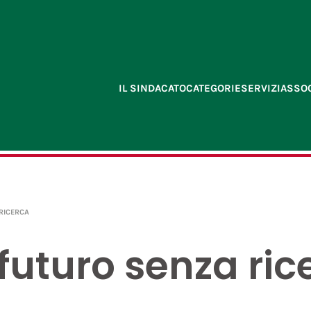
IL SINDACATO
CATEGORIE
SERVIZI
ASSOC
RICERCA
futuro senza ric