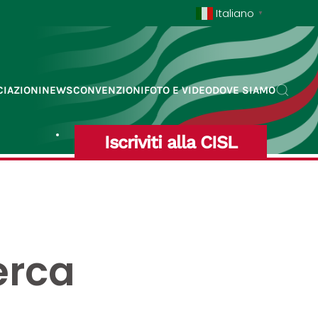
Italiano
▼
IAZIONI
NEWS
CONVENZIONI
FOTO E VIDEO
DOVE SIAMO
Iscriviti alla CISL
erca