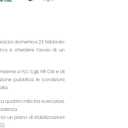
in piazza domenica 23 febbraio
rca e chiedere l’avvio di un
ieme a FLC Cgil, FIR Cisl e Uil
nzione pubblica le condizioni
lia.
ca quattro mila tra ricercatori,
scadenza.
o un piano di stabilizzazioni
2).