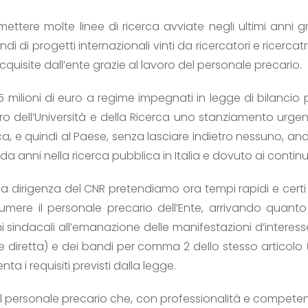
mettere molte linee di ricerca avviate negli ultimi anni gr
i di progetti internazionali vinti da ricercatori e ricerca
cquisite dall’ente grazie al lavoro del personale precario.
0,5 milioni di euro a regime impegnati in legge di bilancio 
tero dell’Università e della Ricerca uno stanziamento urge
erca, e quindi al Paese, senza lasciare indietro nessuno,
da anni nella ricerca pubblica in Italia e dovuto ai continui 
dalla dirigenza del CNR pretendiamo ora tempi rapidi e cert
sumere il personale precario dell’Ente, arrivando quant
 sindacali all’emanazione delle manifestazioni d’interess
ne diretta) e dei bandi per comma 2 dello stesso articolo (c
a i requisiti previsti dalla legge.
al personale precario che, con professionalità e competen