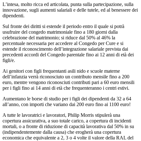
L’intesa, molto ricca ed articolata, punta sulla partecipazione, sulla
innovazione, sugli aumenti salariali e delle tutele, ed al benessere dei
dipendenti.
Sul fronte dei diritti si estende il periodo entro il quale si potrà
usufruire del congedo matrimoniale fino a 180 giorni dalla
celebrazione del matrimonio; si riduce dal 50% al 46% la
percentuale necessaria per accedere al Congedo per Cure e si
estende il riconoscimento dell’integrazione salariale prevista dai
precedenti accordi del Congedo parentale fino ai 12 anni di età dei
figli/e.
Ai genitori con figli frequentanti asili nido e scuole materne
dell’infanzia verrà riconosciuto un contributo mensile fino a 200
euro, mentre vengono riconosciuti contributi pari a 60 euro mensili
per i figli fino ai 14 anni di età che frequenteranno i centri estivi.
Aumentano le borse di studio per i figli dei dipendenti da 32 a 64
all’anno, con importi che variano dai 200 euro fino ai 1100 euro!
A tutte le lavoratrici e lavoratori, Philip Morris stipulerà una
copertura assicurativa, a suo totale carico, a copertura di incidenti
mortali, o a fronte di riduzione di capacità lavorativa dal 50% in su
(indipendentemente dalla causa) che erogherà una copertura
economica che equivalente a 2, 3 o 4 volte il valore della RAL del