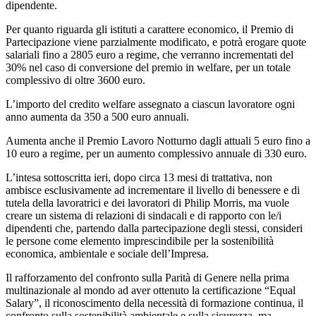
dipendente.
Per quanto riguarda gli istituti a carattere economico, il Premio di
Partecipazione viene parzialmente modificato, e potrà erogare quote
salariali fino a 2805 euro a regime, che verranno incrementati del
30% nel caso di conversione del premio in welfare, per un totale
complessivo di oltre 3600 euro.
L’importo del credito welfare assegnato a ciascun lavoratore ogni
anno aumenta da 350 a 500 euro annuali.
Aumenta anche il Premio Lavoro Notturno dagli attuali 5 euro fino a
10 euro a regime, per un aumento complessivo annuale di 330 euro.
L’intesa sottoscritta ieri, dopo circa 13 mesi di trattativa, non
ambisce esclusivamente ad incrementare il livello di benessere e di
tutela della lavoratrici e dei lavoratori di Philip Morris, ma vuole
creare un sistema di relazioni di sindacali e di rapporto con le/i
dipendenti che, partendo dalla partecipazione degli stessi, consideri
le persone come elemento imprescindibile per la sostenibilità
economica, ambientale e sociale dell’Impresa.
Il rafforzamento del confronto sulla Parità di Genere nella prima
multinazionale al mondo ad aver ottenuto la certificazione “Equal
Salary”, il riconoscimento della necessità di formazione continua, il
confronto sulla sostenibilità ambientale e sulla sicurezza, ma