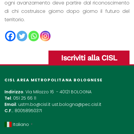
ogni avanzamento deve partire dal riconoscimento
di chi costruisce giorno dopo giorno il futuro del
territorio.
Iscriviti alla CISL
CISL AREA METROPOLITANA BOLOGNESE
Indirizzo
: Via Milazzo 16 - 40121 BOLOGNA
Tel
: 051 25 66 11
Email
:
ustm.bo@cisl.it
ust.bologna@pec.cisl.it
C.F.
: 80058950371
Italiano
▼