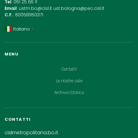
Tel
: 051 25 66 11
Email
:
ustm.bo@cisl.it
ust.bologna@pec.cisl.it
C.F.
: 80058950371
Italiano
▼
MENU
Contatti
Le nostre sale
Archivio Storico
CONTATTI
cislmetropolitana.bo.it