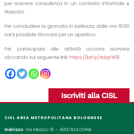
per ricevere consulenza in un contesto informale e
rilassato.
Per concludere la giornata in bellezza, dalle ore 19:00
sarà possibile ritrovarsi per un aperitivo.
Per partecipare alle attività occorre iscriversi
cliccando sul seguente link:
https://bit.ly/4dqYXF8
Iscriviti alla CISL
CISL AREA METROPOLITANA BOLOGNESE
Indirizzo
: Via Milazzo 16 - 40121 BOLOGNA