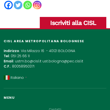
Iscriviti alla CISL
CISL AREA METROPOLITANA BOLOGNESE
Indirizzo
: Via Milazzo 16 - 40121 BOLOGNA
Tel
: 051 25 66 11
Email
:
ustm.bo@cisl.it
ust.bologna@pec.cisl.it
C.F.
: 80058950371
Italiano
▼
MENU
Contatti