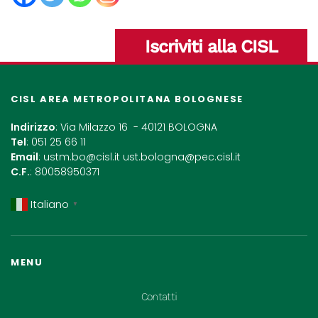
Iscriviti alla CISL
CISL AREA METROPOLITANA BOLOGNESE
Indirizzo
: Via Milazzo 16 - 40121 BOLOGNA
Tel
: 051 25 66 11
Email
:
ustm.bo@cisl.it
ust.bologna@pec.cisl.it
C.F.
: 80058950371
Italiano
▼
MENU
Contatti