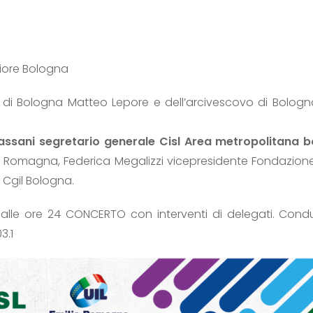
iore Bologna
co di Bologna Matteo Lepore e dell’arcivescovo di Bologn
assani segretario generale Cisl Area metropolitana b
ia Romagna, Federica Megalizzi vicepresidente Fondazion
e Cgil Bologna.
no alle ore 24 CONCERTO con interventi di delegati. Con
3.1