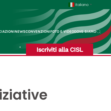
Italiano
▼
IAZIONI
NEWS
CONVENZIONI
FOTO E VIDEO
DOVE SIAMO
Iscriviti alla CISL
ziative