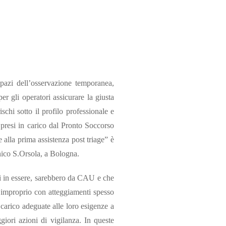
spazi dell’osservazione temporanea,
er gli operatori assicurare la giusta
ischi sotto il profilo professionale e
ti presi in carico dal Pronto Soccorso
 alla prima assistenza post triage” è
nico S.Orsola, a Bologna.
li in essere, sarebbero da CAU e che
o improprio con atteggiamenti spesso
 carico adeguate alle loro esigenze a
giori azioni di vigilanza. In queste