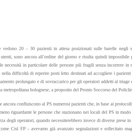
che vedono 20 – 30 pazienti in attesa posizionati sulle barelle negli 
utenti, sono ancora all’ordine del giorno e risulta quindi impossibile p
lle necessità in particolare delle persone più fragili senza incorrere in r
nella difficoltà di reperire posti letto destinati ad accogliere i pazien
amento prolungato e di sovraccarico per gli operatori addetti al triage e
ea metropolitana bolognese, a proposito del Pronto Soccorso del Policli
e ancora confluiscono al PS numerosi pazienti che, in base ai protocol
nomeno riguardante le persone che stazionano nei locali del PS in mod
zza degli operatori, quando necessiterebbero invece di diverse prese in
 – come Cisl FP – avevamo già avanzato segnalazioni e sollecitato mag