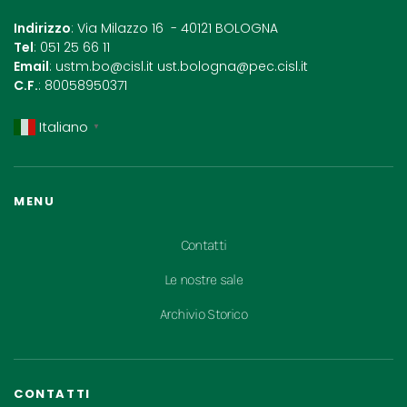
Indirizzo
: Via Milazzo 16 - 40121 BOLOGNA
Tel
: 051 25 66 11
Email
:
ustm.bo@cisl.it
ust.bologna@pec.cisl.it
C.F.
: 80058950371
Italiano
▼
MENU
Contatti
Le nostre sale
Archivio Storico
CONTATTI