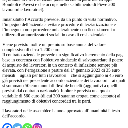
Bondioli e Pavesi e che occupa nello stabilimento di Pieve 200
lavoratori e lavoratrici).
Innanzitutto l’Accordo prevede, da un punto di vista normativo,
l’impegno dell’azienda a evitare procedure di terziarizzazione e
l’impegno a non procedere unilateralmente con licenziamenti o
utilizzo di ammortizzatori sociali in caso di crisi aziendale.
Viene previsto inoltre un premio su base annua del valore
complessivo di circa 1.200 euro.
Il contratto aziendale prevede un significativo incremento della paga
base in coerenza con l’obiettivo sindacale di salvaguardare il potere
di acquisto dei lavoratori in un contesto di inflazione sempre più
elevata, con l’erogazione a partire dal 1° gennaio 2023 di 35 euro
mensili – uguali per tutti i lavoratori – che si aggiungono ai 45 euro
già previsti nel precedente accordo aziendale dei lavoratori – ai quali
si sommano 50 euro annui di flexible benefit (aggiuntivi a quelli
previsti dal contratto nazionale). Inoltre è prevista una quota
variabile di 560 euro (di cui 300 saranno erogati come acconto) al
raggiungimento di obiettivi concordati tra le parti.
I lavoratori nelle assemblee hanno approvato all’unanimità il testo
dell’accordo.