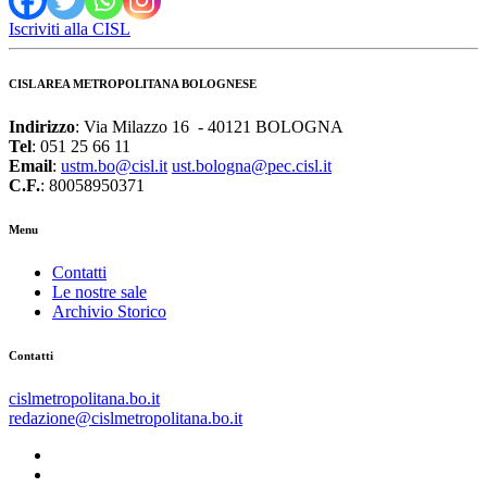
Iscriviti alla CISL
CISL AREA METROPOLITANA BOLOGNESE
Indirizzo
: Via Milazzo 16 - 40121 BOLOGNA
Tel
: 051 25 66 11
Email
:
ustm.bo@cisl.it
ust.bologna@pec.cisl.it
C.F.
: 80058950371
Menu
Contatti
Le nostre sale
Archivio Storico
Contatti
cislmetropolitana.bo.it
redazione@cislmetropolitana.bo.it