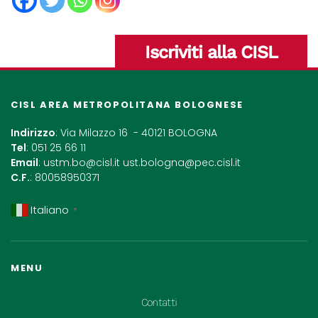
Iscriviti alla CISL
CISL AREA METROPOLITANA BOLOGNESE
Indirizzo
: Via Milazzo 16 - 40121 BOLOGNA
Tel
: 051 25 66 11
Email
:
ustm.bo@cisl.it
ust.bologna@pec.cisl.it
C.F.
: 80058950371
Italiano
▼
MENU
Contatti