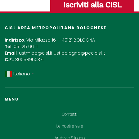
Iscriviti alla CISL
CISL AREA METROPOLITANA BOLOGNESE
Indirizzo
: Via Milazzo 16 - 40121 BOLOGNA
Tel
: 051 25 66 11
Email
:
ustm.bo@cisl.it
ust.bologna@pec.cisl.it
C.F.
: 80058950371
Italiano
▼
MENU
Contatti
Le nostre sale
Archivio Storico