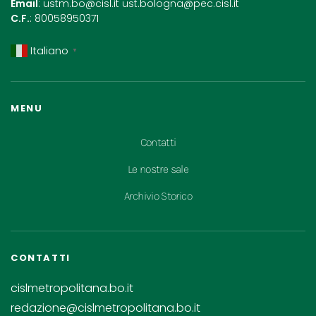
Email
:
ustm.bo@cisl.it
ust.bologna@pec.cisl.it
C.F.
: 80058950371
Italiano
▼
MENU
Contatti
Le nostre sale
Archivio Storico
CONTATTI
cislmetropolitana.bo.it
redazione@cislmetropolitana.bo.it