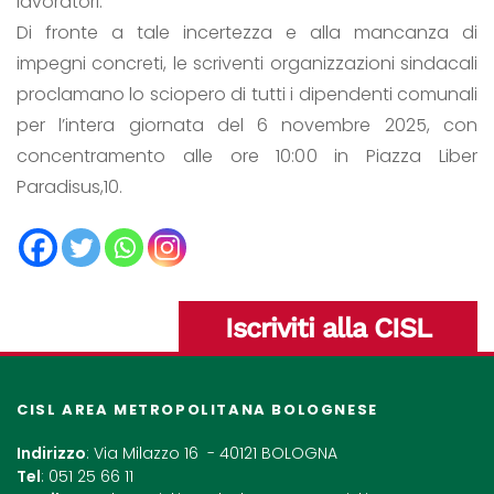
lavoratori.
Di fronte a tale incertezza e alla mancanza di
impegni concreti, le scriventi organizzazioni sindacali
proclamano lo sciopero di tutti i dipendenti comunali
per l’intera giornata del 6 novembre 2025, con
concentramento alle ore 10:00 in Piazza Liber
Paradisus,10.
Iscriviti alla CISL
CISL AREA METROPOLITANA BOLOGNESE
Indirizzo
: Via Milazzo 16 - 40121 BOLOGNA
Tel
: 051 25 66 11