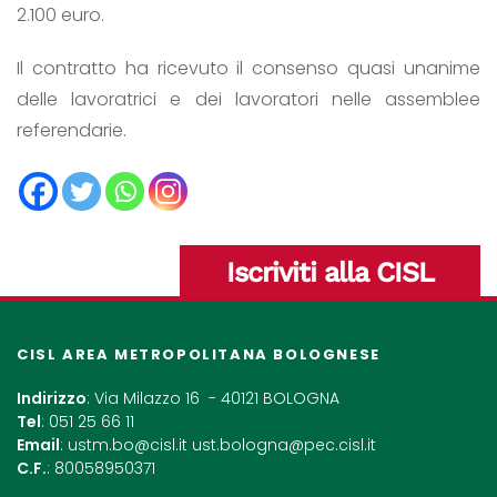
2.100 euro.
Il contratto ha ricevuto il consenso quasi unanime
delle lavoratrici e dei lavoratori nelle assemblee
referendarie.
Iscriviti alla CISL
CISL AREA METROPOLITANA BOLOGNESE
Indirizzo
: Via Milazzo 16 - 40121 BOLOGNA
Tel
: 051 25 66 11
Email
:
ustm.bo@cisl.it
ust.bologna@pec.cisl.it
C.F.
: 80058950371