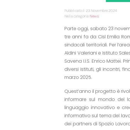
Pubblicato il: 23 Novembre 2024
Nella categoria:
News
Parte oggi, sabato 23 novem
tre anni fa da Cisl Emilia Ro
sindacali territoriali. Per l’a
Aldini Valeriani e Istituto Sa
Savena I.I.S. Enrico Mattei. P
diversi istituti, gli incontr
marzo 2025.
Quest’anno il progetto è rivo
informare sul mondo del la
linguaggio innovativo e cre
informativo sul tema del lavo
dei partners di Spazio Lavoro.