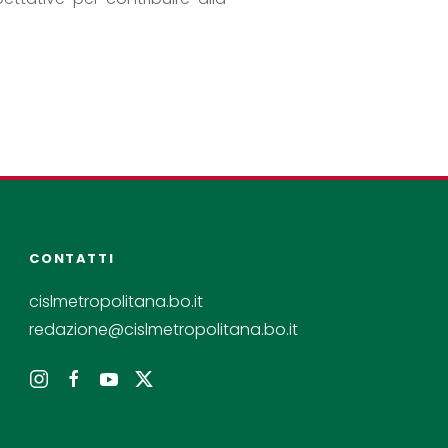
CONTATTI
cislmetropolitana.bo.it
redazione@cislmetropolitana.bo.it