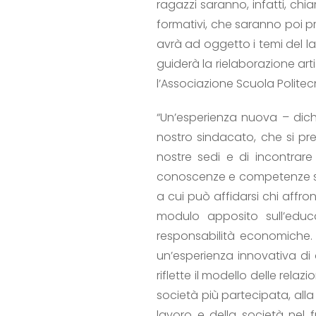
ragazzi saranno, infatti, chi
formativi, che saranno poi p
avrà ad oggetto i temi del la
guiderà la rielaborazione arti
l’Associazione Scuola Polite
“Un’esperienza nuova – dich
nostro sindacato, che si pr
nostre sedi e di incontrare
conoscenze e competenze sul 
a cui può affidarsi chi affron
modulo apposito sull’educ
responsabilità economiche.
un’esperienza innovativa di 
riflette il modello delle rel
società più partecipata, al
lavoro e della società nel 