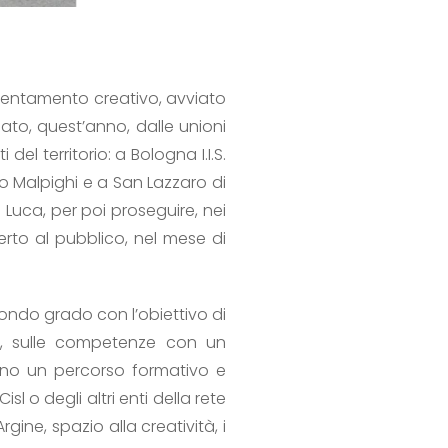
ientamento creativo, avviato
nato, quest’anno, dalle unioni
del territorio: a Bologna I.I.S.
llo Malpighi e a San Lazzaro di
n Luca, per poi proseguire, nei
perto al pubblico, nel mese di
condo grado con l’obiettivo di
ni, sulle competenze con un
anno un percorso formativo e
 o degli altri enti della rete
gine, spazio alla creatività, i