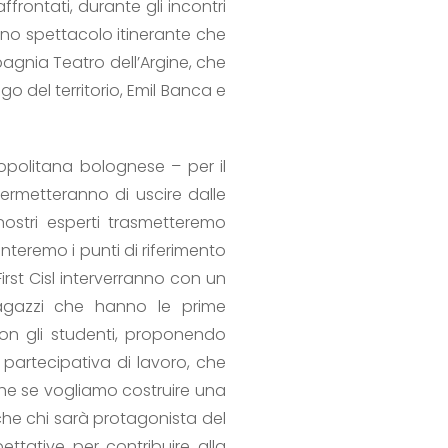
frontati, durante gli incontri
uno spettacolo itinerante che
pagnia Teatro dell’Argine, che
go del territorio, Emil Banca e
opolitana bolognese – per il
ermetteranno di uscire dalle
nostri esperti trasmetteremo
teremo i punti di riferimento
First Cisl interverranno con un
ragazzi che hanno le prime
on gli studenti, proponendo
 partecipativa di lavoro, che
 che se vogliamo costruire una
he chi sarà protagonista del
ttative per contribuire alla