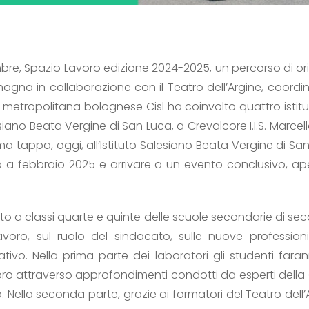
bre, Spazio Lavoro edizione 2024-2025, un percorso di or
magna in collaborazione con il Teatro dell’Argine, coordi
rea metropolitana bolognese Cisl ha coinvolto quattro istituti 
lesiano Beata Vergine di San Luca, a Crevalcore I.I.S. Marce
rima tappa, oggi, all’Istituto Salesiano Beata Vergine di Sa
i, fino a febbraio 2025 e arrivare a un evento conclusivo, a
lto a classi quarte e quinte delle scuole secondarie di se
voro, sul ruolo del sindacato, sulle nuove professio
ativo. Nella prima parte dei laboratori gli studenti far
ro attraverso approfondimenti condotti da esperti della Cisl
 Nella seconda parte, grazie ai formatori del Teatro dell’Ar