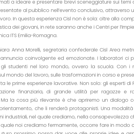
amati a ideare e presentare brevi sceneggiature sui temi af
resentate al pubblico nell’evento conclusivo, attraverso 
voro. In questa esperienza Cisl non è sola: oltre alla com
stica dei giovani, in rete saranno anche i Centri per l’Impie
cnica ITS Emilia-Romagna.
iara Anna Morelli, segretaria confederale Cisl Area metr
eannuncia coinvolgente ed emozionate. I laboratori ci p
 gli studenti nel loro mondo, ovvero la scuola. Con i 
mondo del lavoro, sulle trasformazioni in corso e presen
ta le prime esperienze lavorative. Non solo: gli esperti di 
azione finanziaria, di grande utilità per ragazze e 
 Ma la cosa più rilevante è che apriremo un dialogo c
orientamento, che li renderà protagonisti. Una modalità
azioni industriali, nel quale crediamo, nella consapevolezza
la quale noi crediamo fermamente, occorre fare in modo c
futuro prossimo possa dar voce alle proprie idee e aspe