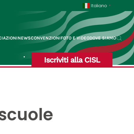
Italiano
▼
IAZIONI
NEWS
CONVENZIONI
FOTO E VIDEO
DOVE SIAMO
Iscriviti alla CISL
 scuole