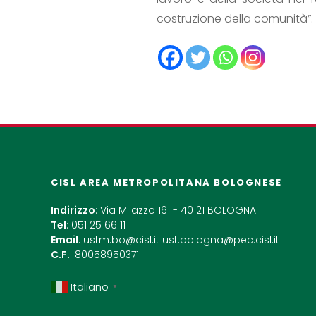
costruzione della comunità”.
CISL AREA METROPOLITANA BOLOGNESE
Indirizzo
: Via Milazzo 16 - 40121 BOLOGNA
Tel
: 051 25 66 11
Email
:
ustm.bo@cisl.it
ust.bologna@pec.cisl.it
C.F.
: 80058950371
Italiano
▼