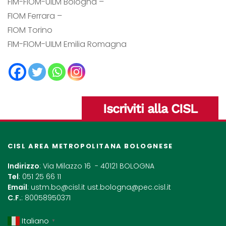
FIM-FIOM-UILM Bologna –
FIOM Ferrara –
FIOM Torino
FIM-FIOM-UILM Emilia Romagna
Iscriviti alla CISL
CISL AREA METROPOLITANA BOLOGNESE
Indirizzo
: Via Milazzo 16 - 40121 BOLOGNA
Tel
: 051 25 66 11
Email
:
ustm.bo@cisl.it
ust.bologna@pec.cisl.it
C.F.
: 80058950371
Italiano
▼