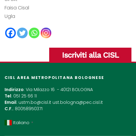
Faisa Cisal
Ugla
Iscriviti alla CISL
CISL AREA METROPOLITANA BOLOGNESE
Indirizzo
: Via Milazzo 16 - 40121 BOLOGNA
Tel
: 051 25 66 11
Email
:
ustm.bo@cisl.it
ust.bologna@pec.cisl.it
C.F.
: 80058950371
Italiano
▼