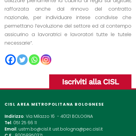
utilizzare pienamente la cabina di regia sul digitale,
rafforzata anche dal rinnovo del contratto
nazionale, per individuare intese condivise che
permettano l’evoluzione del settore ed al contempo
assicurino a lavoratrici e lavoratori tutte le tutele
necessarie”.
Iscriviti alla CISL
CISL AREA METROPOLITANA BOLOGNESE
Indirizzo
: Via Milazzo 16 - 40121 BOLOGNA
Tel
: 051 25 66 11
Email
:
ustm.bo@cisl.it
ust.bologna@pec.cisl.it
C.F.
: 80058950371