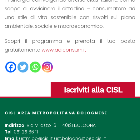
scopo di avvicinare il cittadino – consumatore ad
uno stile di vita sostenibile con risvolti sul piano
ambientale, sociale e macroeconomico.
Scopri il programma e prenota il tuo posto
gratuitamente
www.adiconsum.it
Iscriviti alla CISL
CISL AREA METROPOLITANA BOLOGNESE
Indirizzo
: Via Milazzo 16 - 40121 BOLOGNA
Tel
: 051 25 66 11
Email
:
ustm.bo@cisl.it
ust.bologna@pec.cisl.it