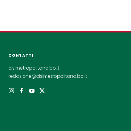
CONTATTI
cislmetropolitana.bo.it
redazione@cislmetropolitana.bo.it