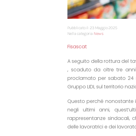
Pubblicato il: 23 Maggio 2025
Nella categoria:
News
Fisascat
A seguito della rottura del ta
, scaduto da oltre tre anni
proclamato per sabato 24 ma
Gruppo LIDL sul territorio nazi
Questo perché nonostante i c
negli ultimi anni, quest’
rappresentanze sindacali, c
delle lavoratrici e dei lavorat