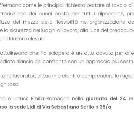
ffermano come le principali richiesta portate al tavolo di 
l’introduzione dei buoni pasto per tutti i dipendenti, pr
ilizzo del mezzo della flessibilità nell’organizzazione d
 e la sicurezza nei luoghi di lavoro, alla luce del preoccu
chi di lavoro elevati.
ottolineano che: “lo sciopero è un atto dovuto per difend
diato rilancio del confronto con un approccio più costrut
vitano lavoratori, cittadini e clienti a comprendere le ragi
dignitoso.
gna e Uiltucs Emilia-Romagna nella
giornata del 24 
sso la sede Lidl di Via Sebastiano Serlio n 35/a.