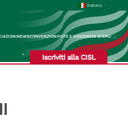
Italiano
▼
IAZIONI
NEWS
CONVENZIONI
FOTO E VIDEO
DOVE SIAMO
Iscriviti alla CISL
dl