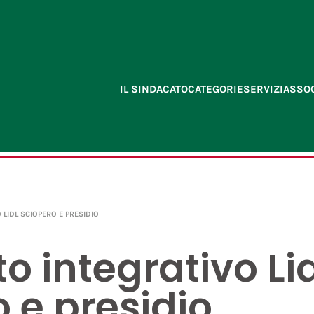
IL SINDACATO
CATEGORIE
SERVIZI
ASSOC
LIDL SCIOPERO E PRESIDIO
o integrativo Li
 e presidio