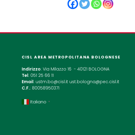
CISL AREA METROPOLITANA BOLOGNESE
Indirizzo
: Via Milazzo 16 - 40121 BOLOGNA
Tel
: 051 25 66 11
Email
:
ustm.bo@cisl.it
ust.bologna@pec.cisl.it
C.F.
: 80058950371
Italiano
▼