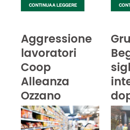
CONTINUA A LEGGERE
CONT
Aggressione
Gr
lavoratori
Beg
Coop
sig
Alleanza
int
Ozzano
dop