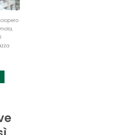
sciopero
Imola,
l
azza
ve
sì