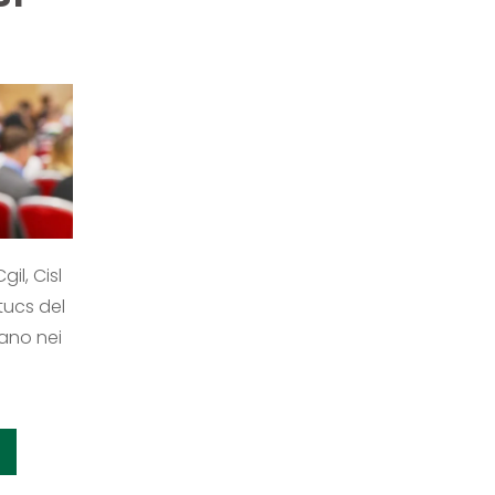
il, Cisl
ltucs del
rano nei