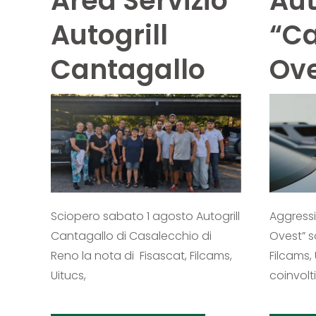
Area Servizio
Aut
Autogrill
“Ca
Cantagallo
Ove
Sciopero sabato 1 agosto Autogrill
Aggressi
Cantagallo di Casalecchio di
Ovest” s
Reno la nota di Fisascat, Filcams,
Filcams, 
Uitucs,
coinvolti