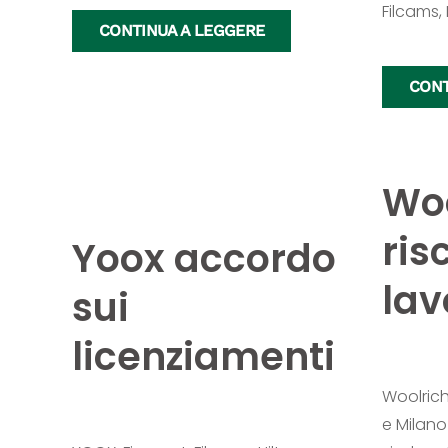
Filcams, 
CONTINUA A LEGGERE
CONT
Woo
ris
Yoox accordo
lav
sui
licenziamenti
Woolrich
e Milano