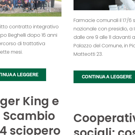
Farmacie comunali il 17/6 
itto contratto integrativo
nazionale con presidio, a 
po Beghelli dopo 16 anni
dalle ore 9 alle 11 davanti a
rcorso di trattativa
Palazzo del Comune, in Pi
ette mesi.
Matteotti 23.
INUA A LEGGERE
CONTINUA A LEGGERE
ger King e
r Scambio
Cooperati
4 sciopero
sociali: co