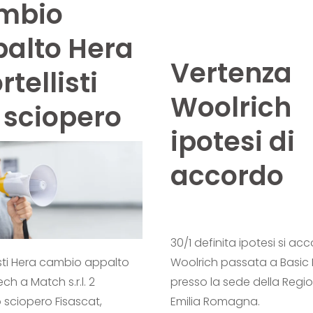
mbio
alto Hera
Vertenza
rtellisti
Woolrich
 sciopero
ipotesi di
accordo
30/1 definita ipotesi si ac
isti Hera cambio appalto
Woolrich passata a Basic 
ch a Match s.r.l. 2
presso la sede della Regi
 sciopero Fisascat,
Emilia Romagna.