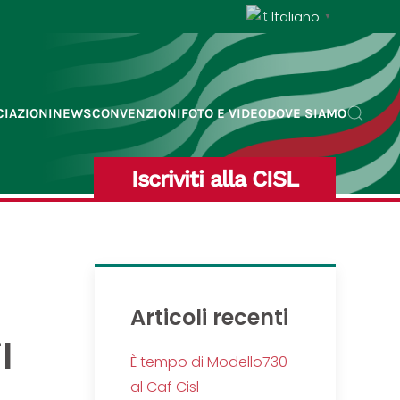
Italiano
▼
IAZIONI
NEWS
CONVENZIONI
FOTO E VIDEO
DOVE SIAMO
Iscriviti alla CISL
Articoli recenti
l
È tempo di Modello730
al Caf Cisl