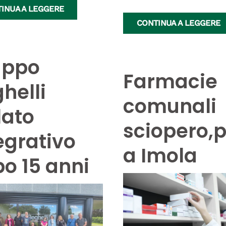
INUA A LEGGERE
CONTINUA A LEGGERE
uppo
Farmacie
helli
comunali
lato
sciopero,p
egrativo
a Imola
o 15 anni