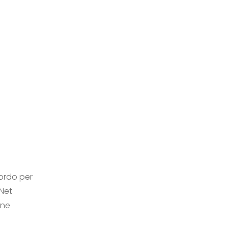
cordo per
Net
one