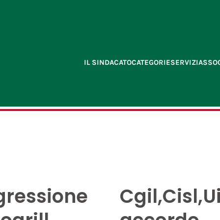
IL SINDACATO
CATEGORIE
SERVIZI
ASSOC
gressione
Cgil,Cisl,Ui