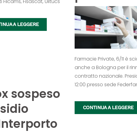
 Filcams, Fisascat, Uiltucs
INUA A LEGGERE
Farmacie Private, 6/11 è sc
anche a Bologna per il ri
contratto nazionale. Presi
12:00 presso sede Federfa
x sospeso
sidio
CONTINUA A LEGGERE
’Interporto