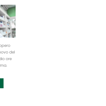
iopero
nnovo del
dio ore
rma.