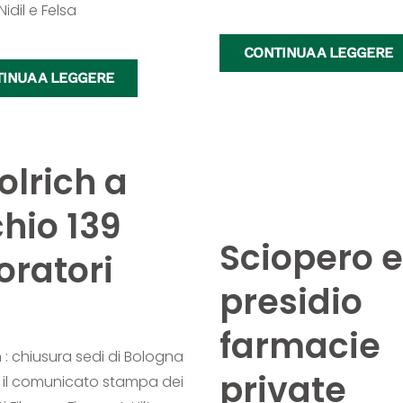
Nidil e Felsa
CONTINUA A LEGGERE
INUA A LEGGERE
lrich a
chio 139
Sciopero e
oratori
presidio
farmacie
 : chiusura sedi di Bologna
private
 il comunicato stampa dei