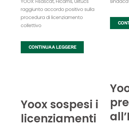
YOOX: Fisascat, Filcams, Uiltucs
sindacati
raggiunto accordo positivo sulla
procedura di licenziamento
CONT
collettivo
CONTINUA A LEGGERE
Yoo
pre
Yoox sospesi i
all
licenziamenti