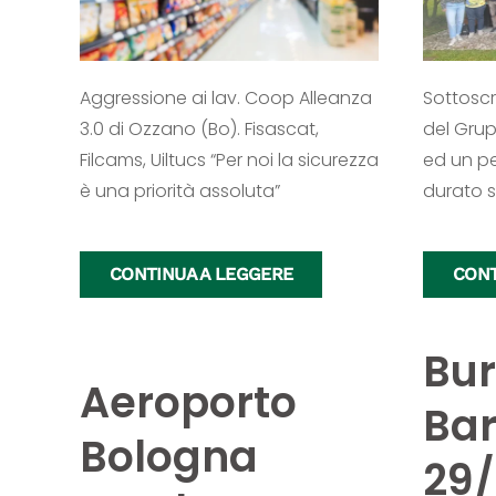
Aggressione ai lav. Coop Alleanza
Sottoscr
3.0 di Ozzano (Bo). Fisascat,
del Grup
Filcams, Uiltucs “Per noi la sicurezza
ed un pe
è una priorità assoluta”
durato s
CONTINUA A LEGGERE
CONT
Bur
Aeroporto
Ba
Bologna
29/