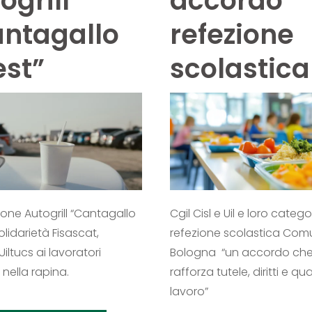
ogrill
accordo
ntagallo
refezione
st”
scolastica
one Autogrill “Cantagallo
Cgil Cisl e Uil e loro catego
olidarietà Fisascat,
refezione scolastica Com
Uiltucs ai lavoratori
Bologna “un accordo ch
 nella rapina.
rafforza tutele, diritti e qua
lavoro”