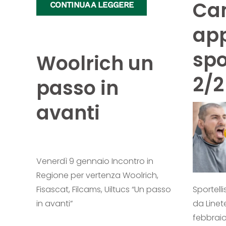
Ca
CONTINUA A LEGGERE
app
spo
Woolrich un
2/2
passo in
avanti
Venerdì 9 gennaio Incontro in
Regione per vertenza Woolrich,
Sportell
Fisascat, Filcams, Uiltucs “Un passo
da Linete
in avanti”
febbraio