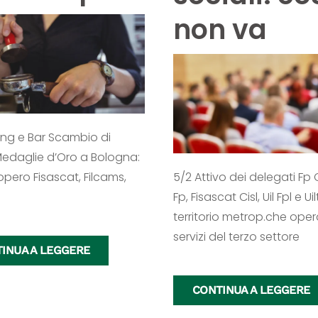
non va
ing e Bar Scambio di
edaglie d’Oro a Bologna:
opero Fisascat, Filcams,
5/2 Attivo dei delegati Fp Cg
Fp, Fisascat Cisl, Uil Fpl e Ui
territorio metrop.che ope
servizi del terzo settore
INUA A LEGGERE
CONTINUA A LEGGERE