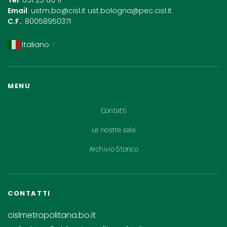
Tel
: 051 25 66 11
Email
:
ustm.bo@cisl.it
ust.bologna@pec.cisl.it
C.F.
: 80058950371
Italiano
▼
MENU
Contatti
Le nostre sale
Archivio Storico
CONTATTI
cislmetropolitana.bo.it