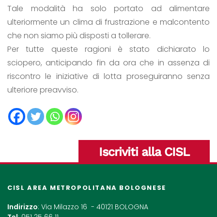
Tale modalità ha solo portato ad alimentare
ulteriormente un clima di frustrazione e malcontento
che non siamo più disposti a tollerare.
Per tutte queste ragioni è stato dichiarato lo
sciopero, anticipando fin da ora che in assenza di
riscontro le iniziative di lotta proseguiranno senza
ulteriore preavviso.
Iscriviti alla CISL
CISL AREA METROPOLITANA BOLOGNESE
Indirizzo
: Via Milazzo 16 - 40121 BOLOGNA