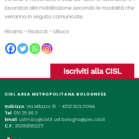
lavoratori alla mobilitazione secondo le modalità che
verranno in seguito comunicate.
Filcams – Fisascat – Uiltucs
Iscriviti alla CISL
CISL AREA METROPOLITANA BOLOGNESE
Indirizzo
: Via Milazzo 16 - 40121 BOLOGNA
Tel
: 051 25 66 11
Email
:
ustm.bo@cisl.it
ust.bologna@pec.cisl.it
C.F.
: 80058950371