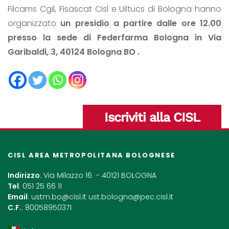
Filcams Cgil, Fisascat Cisl e Uiltucs di Bologna hanno
organizzato
un presidio a partire dalle ore 12.00
presso la sede di Federfarma Bologna in Via
Garibaldi, 3, 40124 Bologna BO .
Iscriviti alla CISL
CISL AREA METROPOLITANA BOLOGNESE
Indirizzo
: Via Milazzo 16 - 40121 BOLOGNA
Tel
: 051 25 66 11
Email
:
ustm.bo@cisl.it
ust.bologna@pec.cisl.it
C.F.
: 80058950371