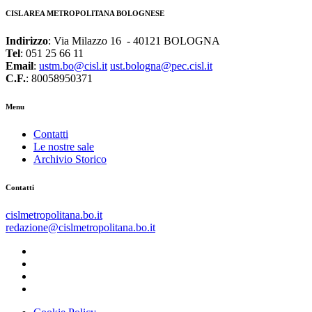
CISL AREA METROPOLITANA BOLOGNESE
Indirizzo
: Via Milazzo 16 - 40121 BOLOGNA
Tel
: 051 25 66 11
Email
:
ustm.bo@cisl.it
ust.bologna@pec.cisl.it
C.F.
: 80058950371
Menu
Contatti
Le nostre sale
Archivio Storico
Contatti
cislmetropolitana.bo.it
redazione@cislmetropolitana.bo.it