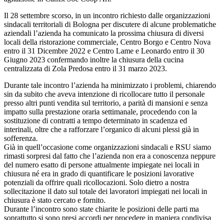
Il 28 settembre scorso, in un incontro richiesto dalle organizzazioni
sindacali territoriali di Bologna per discutere di alcune problematiche
aziendali l’azienda ha comunicato la prossima chiusura di diversi
locali della ristorazione commerciale, Centro Borgo e Centro Nova
entro il 31 Dicembre 2022 e Centro Lame e Leonardo entro il 30
Giugno 2023 confermando inoltre la chiusura della cucina
centralizzata di Zola Predosa entro il 31 marzo 2023.
Durante tale incontro l’azienda ha minimizzato i problemi, chiarendo
sin da subito che aveva intenzione di ricollocare tutto il personale
presso altri punti vendita sul territorio, a parità di mansioni e senza
impatto sulla prestazione oraria settimanale, procedendo con la
sostituzione di contratti a tempo determinato in scadenza ed
interinali, oltre che a rafforzare l’organico di alcuni plessi già in
sofferenza.
Già in quell’occasione come organizzazioni sindacali e RSU siamo
rimasti sorpresi dal fatto che l’azienda non era a conoscenza neppure
del numero esatto di persone attualmente impiegate nei locali in
chiusura né era in grado di quantificare le posizioni lavorative
potenziali da offrire quali ricollocazioni. Solo dietro a nostra
sollecitazione il dato sul totale dei lavoratori impiegati nei locali in
chiusura è stato cercato e fornito.
Durante l’incontro sono state chiarite le posizioni delle parti ma
soprattutto si sono presi accordi per procedere in maniera condivisa