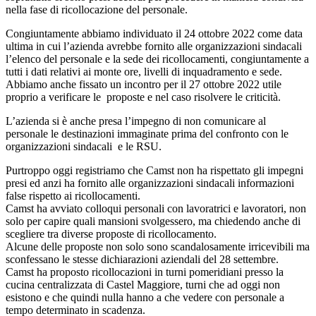
nella fase di ricollocazione del personale.
Congiuntamente abbiamo individuato il 24 ottobre 2022 come data
ultima in cui l’azienda avrebbe fornito alle organizzazioni sindacali
l’elenco del personale e la sede dei ricollocamenti, congiuntamente a
tutti i dati relativi ai monte ore, livelli di inquadramento e sede.
Abbiamo anche fissato un incontro per il 27 ottobre 2022 utile
proprio a verificare le proposte e nel caso risolvere le criticità.
L’azienda si è anche presa l’impegno di non comunicare al
personale le destinazioni immaginate prima del confronto con le
organizzazioni sindacali e le RSU.
Purtroppo oggi registriamo che Camst non ha rispettato gli impegni
presi ed anzi ha fornito alle organizzazioni sindacali informazioni
false rispetto ai ricollocamenti.
Camst ha avviato colloqui personali con lavoratrici e lavoratori, non
solo per capire quali mansioni svolgessero, ma chiedendo anche di
scegliere tra diverse proposte di ricollocamento.
Alcune delle proposte non solo sono scandalosamente irricevibili ma
sconfessano le stesse dichiarazioni aziendali del 28 settembre.
Camst ha proposto ricollocazioni in turni pomeridiani presso la
cucina centralizzata di Castel Maggiore, turni che ad oggi non
esistono e che quindi nulla hanno a che vedere con personale a
tempo determinato in scadenza.