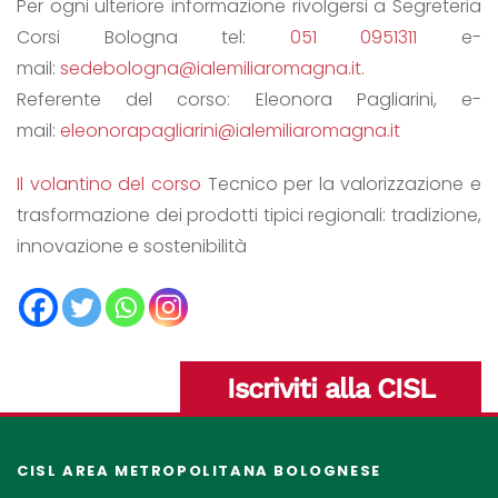
Per ogni ulteriore informazione rivolgersi a Segreteria
Corsi Bologna tel:
051 0951311
e-
mail:
sedebologna@ialemiliaromagna.it.
Referente del corso: Eleonora Pagliarini, e-
mail:
eleonorapagliarini@ialemiliaromagna.it
Il volantino del corso
Tecnico per la valorizzazione e
trasformazione dei prodotti tipici regionali: tradizione,
innovazione e sostenibilità
Iscriviti alla CISL
CISL AREA METROPOLITANA BOLOGNESE