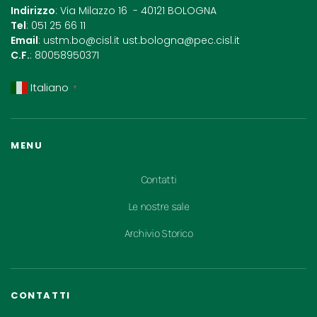
Indirizzo
: Via Milazzo 16 - 40121 BOLOGNA
Tel
: 051 25 66 11
Email
:
ustm.bo@cisl.it
ust.bologna@pec.cisl.it
C.F.
: 80058950371
Italiano
▼
MENU
Contatti
Le nostre sale
Archivio Storico
CONTATTI