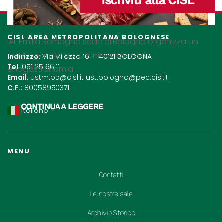
Iscriviti alla CISL
CISL AREA METROPOLITANA BOLOGNESE
IAL Emilia Romagna sede di Bologna organizza un
corso gratuito per tecnico esperto in
Indirizzo
: Via Milazzo 16 - 40121 BOLOGNA
Tel
: 051 25 66 11
enogastronomia
Email
:
ustm.bo@cisl.it
ust.bologna@pec.cisl.it
C.F.
: 80058950371
CONTINUA A LEGGERE
Italiano
▼
MENU
Contatti
Le nostre sale
Archivio Storico