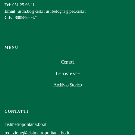
Tel
: 051 25 66 11
Email
:
ustm.bo@cisl.it
ust.bologna@pec.cisl.it
C.F.
: 80058950371
MENU
Contatti
Le nostre sale
Archivio Storico
CONTATTI
cislmetropolitana.bo.it
redazione@cislmetropolitana.bo.it