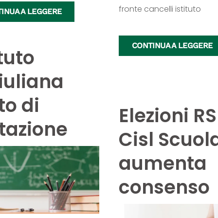
fronte cancelli istituto
INUA A LEGGERE
CONTINUA A LEGGERE
ituto
iuliana
to di
Elezioni R
tazione
Cisl Scuol
aumenta
consenso