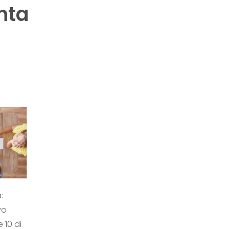
anta
:
vo
 10 di