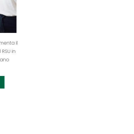
menta il
 RSU in
itano