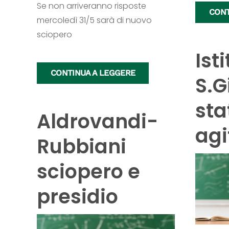
Se non arriveranno risposte
CONT
mercoledì 31/5 sarà di nuovo
sciopero
Ist
CONTINUA A LEGGERE
S.G
sta
Aldrovandi-
agi
Rubbiani
sciopero e
presidio