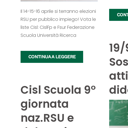
Il 14-15-16 aprile si terranno elezioni
CONT
RSU per pubblico impiego! Vota le
liste Cisl: CislFp e Fsur Federazione
Scuola Università Ricerca
19/
CONTINUA A LEGGERE
So
att
Cisl Scuola 9°
did
giornata
naz.RSU e