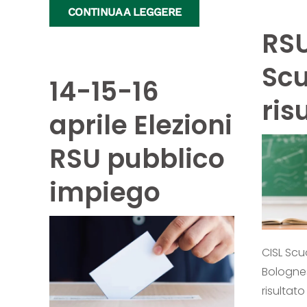
CONTINUA A LEGGERE
RSU
Scu
14-15-16
ris
aprile Elezioni
RSU pubblico
impiego
CISL Scu
Bolognes
risultato