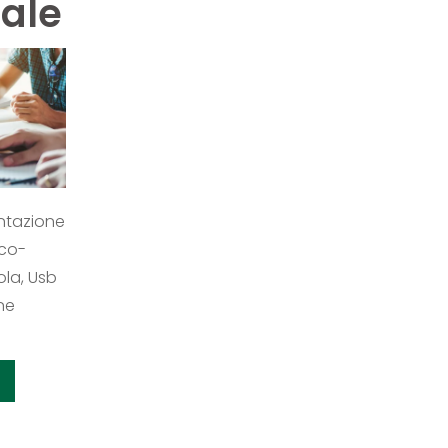
nale
entazione
ico-
ola, Usb
ne