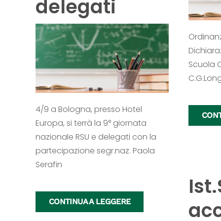
delegati
Ordinanz
Dichiara
Scuola Cg
C.G.Longo
4/9 a Bologna, presso Hotel
CONT
Europa, si terrà la 9° giornata
nazionale RSU e delegati con la
partecipazione segr.naz. Paola
Serafin
Ist
CONTINUA A LEGGERE
ac