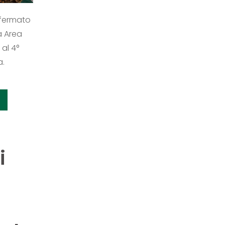
fermato
a Area
al 4°
a.
i
-