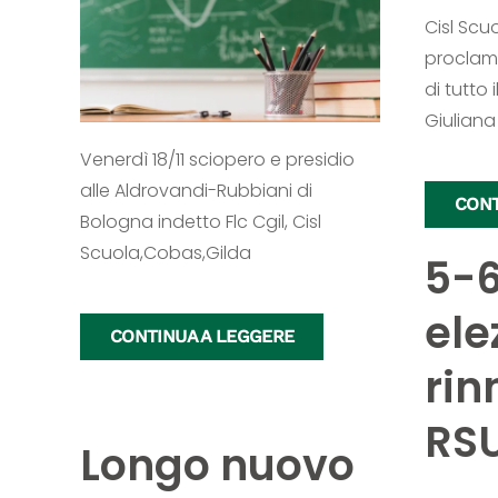
Cisl Scu
proclama
di tutto 
Giuliana
Venerdì 18/11 sciopero e presidio
alle Aldrovandi-Rubbiani di
CONT
Bologna indetto Flc Cgil, Cisl
Scuola,Cobas,Gilda
5-6
ele
CONTINUA A LEGGERE
rin
RS
Longo nuovo