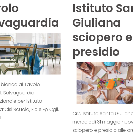
olo
Istituto S
lvaguardia
Giuliana
sciopero e
presidio
 bianca al Tavolo
l. Salvaguardia
onale per Istituto
a”Cisl Scuola, Flc e Fp Cgil,
Crisi Istituto Santa Giuliana
l.
mercoledì 31 maggio nuo
sciopero e presidio alle ore