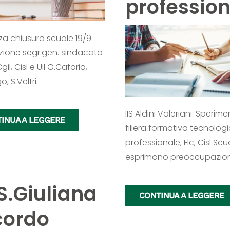
professio
a chiusura scuole 19/9.
zione segr.gen. sindacato
il, Cisl e Uil G.Caforio,
, S.Veltri.
IIS Aldini Valeriani: Sperim
INUA A LEGGERE
filiera formativa tecnolog
professionale, Flc, Cisl Scu
esprimono preoccupazio
.S.Giuliana
CONTINUA A LEGGERE
cordo