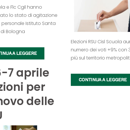
ola e Flc Cgil hanno
to lo stato di agitazione
il personale Istituto Santa
 di Bologna
Elezioni RSU Cisl Scuola au
numero dei voti +9% con 3
INUA A LEGGERE
più sul territorio metropol
-7 aprile
CONTINUA A LEGGERE
zioni per
novo delle
U