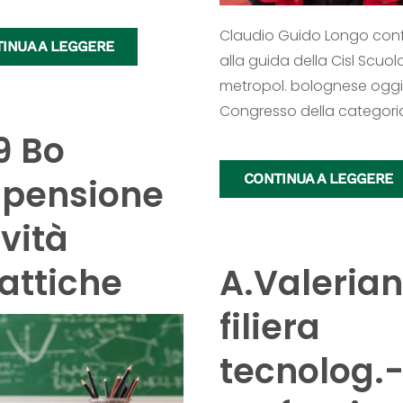
Claudio Guido Longo con
INUA A LEGGERE
alla guida della Cisl Scuol
metropol. bolognese oggi 
Congresso della categori
9 Bo
CONTINUA A LEGGERE
spensione
ività
attiche
A.Valerian
filiera
tecnolog.