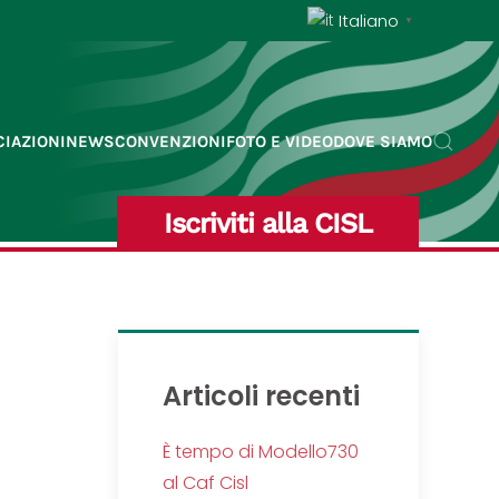
Italiano
▼
IAZIONI
NEWS
CONVENZIONI
FOTO E VIDEO
DOVE SIAMO
Iscriviti alla CISL
Articoli recenti
È tempo di Modello730
al Caf Cisl