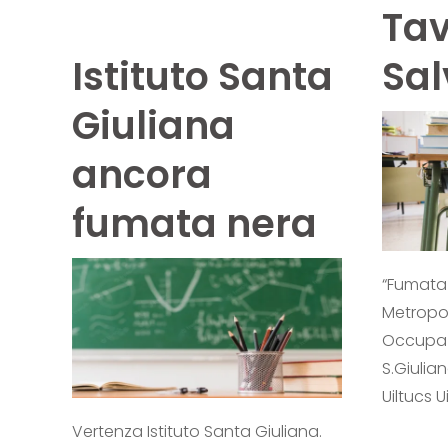
Tav
Istituto Santa
Sa
Giuliana
ancora
fumata nera
“Fumata
Metropo
Occupazi
S.Giulian
Uiltucs Ui
Vertenza Istituto Santa Giuliana.